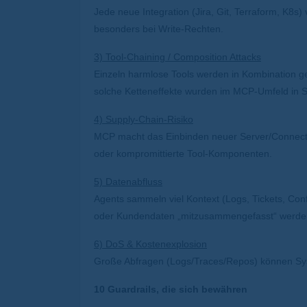
Jede neue Integration (Jira, Git, Terraform, K8
besonders bei Write-Rechten.
3) Tool-Chaining / Composition Attacks
Einzeln harmlose Tools werden in Kombination ge
solche Ketteneffekte wurden im MCP-Umfeld in Sec
4) Supply-Chain-Risiko
MCP macht das Einbinden neuer Server/Connector
oder kompromittierte Tool-Komponenten.
5) Datenabfluss
Agents sammeln viel Kontext (Logs, Tickets, Conf
oder Kundendaten „mitzusammengefasst“ werde
6) DoS & Kostenexplosion
Große Abfragen (Logs/Traces/Repos) können Sys
10 Guardrails, die sich bewähren