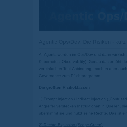
Agentic Ops/Dev: Die Risiken - kur
AI-Agents werden im Ops/Dev erst dann wirklich „a
Kubernetes, Observability). Genau das erhöht d
vereinfachen Tool-Anbindung, machen aber auch 
Governance zum Pflichtprogramm.
Die größten Risikoklassen
1) Prompt Injection / Indirect Injection („Confuse
Angreifer verstecken Instruktionen in Quellen, die
übernimmt sie und nutzt seine Rechte. Das ist e
2) Rechte-Explosion (Scope Creep)