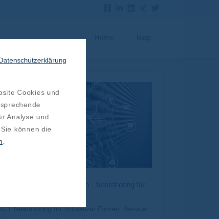
Home
Blog
Datenschutzerklärung
bsite Cookies und
ntsprechende
ür Analyse und
 Sie können die
n
.
IT-Betrieb smarter skalieren - Nearshoring für
ICT/IT Operations
ICT Nearshoring für Schweizer Firmen: Service