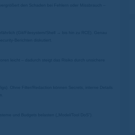
s) vergrößert den Schaden bei Fehlern oder Missbrauch –
fährlich (Git/Filesystem/Shell → bis hin zu RCE). Genau
urity-Berichten diskutiert.
en leicht – dadurch steigt das Risiko durch unsichere
igs). Ohne Filter/Redaction können Secrets, interne Details
n.
teme und Budgets belasten („Model/Tool DoS“).