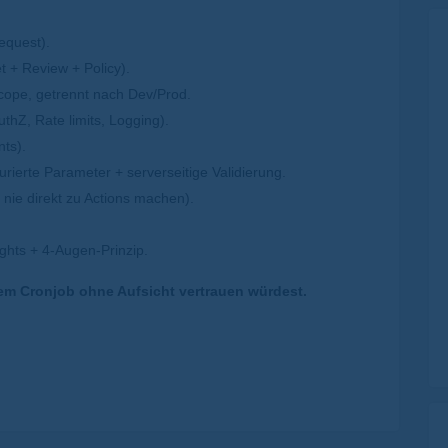
Request).
t + Review + Policy).
-Scope, getrennt nach Dev/Prod.
hZ, Rate limits, Logging).
nts).
turierte Parameter + serverseitige Validierung.
 nie direkt zu Actions machen).
ights + 4-Augen-Prinzip.
em Cronjob ohne Aufsicht vertrauen würdest.