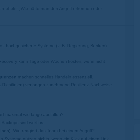
erneffekt: „Wie hätte man den Angriff erkennen oder
?
st hochgesicherte Systeme (z.
B. Regierung, Banken)
Recovery kann Tage oder Wochen kosten, wenn nicht
equenzen
machen schnelles Handeln essenziell.
Richtlinien) verlangen zunehmend Resilienz-Nachweise.
arf maximal wie lange ausfallen?
 Backups sind wertlos.
ises)
: Wie reagiert das Team bei einem Angriff?
en Systeme nützen nichts, wenn ein Klick auf einen Link