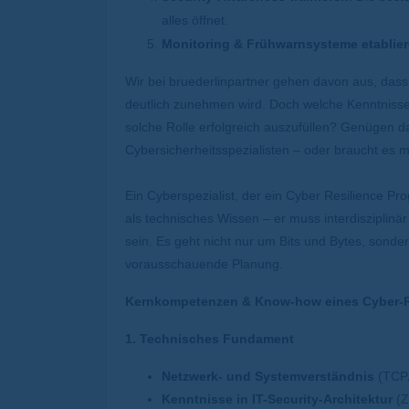
alles öffnet.
Monitoring & Frühwarnsysteme etablie
Wir bei bruederlinpartner gehen davon aus, dass 
deutlich zunehmen wird. Doch welche Kenntnisse
solche Rolle erfolgreich auszufüllen? Genügen d
Cybersicherheitsspezialisten – oder braucht es 
Ein Cyberspezialist, der ein Cyber Resilience Pr
als technisches Wissen – er muss interdisziplinä
sein. Es geht nicht nur um Bits und Bytes, son
vorausschauende Planung.
Kernkompetenzen & Know-how eines Cyber-Re
1. Technisches Fundament
Netzwerk- und Systemverständnis
(TCP/
Kenntnisse in IT-Security-Architektur
(Z