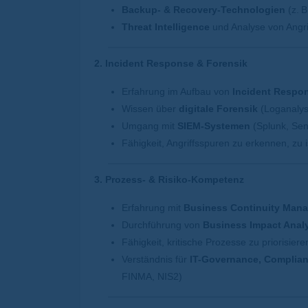
Backup- & Recovery-Technologien
(z.
B
Threat Intelligence
und Analyse von Angr
2. Incident Response & Forensik
Erfahrung im Aufbau von
Incident Respo
Wissen über
digitale Forensik
(Loganalys
Umgang mit
SIEM-Systemen
(Splunk, Sen
Fähigkeit, Angriffsspuren zu erkennen, zu
3. Prozess- & Risiko-Kompetenz
Erfahrung mit
Business Continuity Man
Durchführung von
Business Impact Anal
Fähigkeit, kritische Prozesse zu priorisie
Verständnis für
IT-Governance, Complia
FINMA, NIS2)