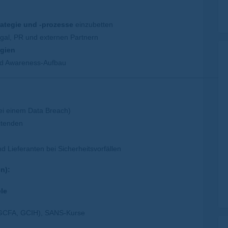
ategie und -prozesse
einzubetten
al, PR und externen Partnern
egien
d Awareness-Aufbau
ei einem Data Breach)
itenden
Lieferanten bei Sicherheitsvorfällen
n):
le
GCFA, GCIH), SANS-Kurse