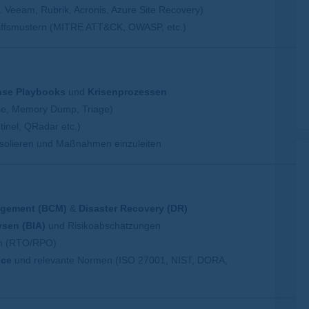
. Veeam, Rubrik, Acronis, Azure Site Recovery)
iffsmustern (MITRE ATT&CK, OWASP, etc.)
nse Playbooks
und
Krisenprozessen
e, Memory Dump, Triage)
tinel, QRadar etc.)
 isolieren und Maßnahmen einzuleiten
agement (BCM)
&
Disaster Recovery (DR)
ysen (BIA)
und Risikoabschätzungen
ren (RTO/RPO)
nce
und relevante Normen (ISO 27001, NIST, DORA,