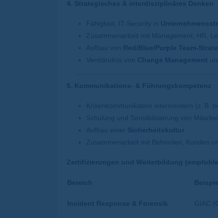
4. Strategisches & interdisziplinäres Denken
Fähigkeit, IT-Security in
Unternehmensstr
Zusammenarbeit mit Management, HR, Leg
Aufbau von
Red/Blue/Purple Team-Strat
Verständnis von
Change Management
un
5. Kommunikations- & Führungskompetenz
Krisenkommunikation intern/extern (z.
B. b
Schulung und Sensibilisierung von Mitarbe
Aufbau einer
Sicherheitskultur
Zusammenarbeit mit Behörden, Kunden und 
Zertifizierungen und Weiterbildung (empfohle
Bereich
Beispie
Incident Response & Forensik
GIAC (