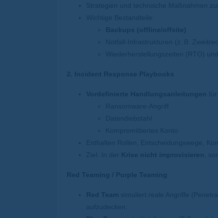
Strategien und technische Maßnahmen zu
Wichtige Bestandteile:
Backups (offline/offsite)
Notfall-Infrastrukturen (z.
B. Zweitre
Wiederherstellungszeiten (RTO) und
2. Incident Response Playbooks
Vordefinierte Handlungsanleitungen
für
Ransomware-Angriff
Datendiebstahl
Kompromittiertes Konto
Enthalten Rollen, Entscheidungswege, Kom
Ziel: In der
Krise nicht improvisieren
, so
Red Teaming / Purple Teaming
Red Team
simuliert reale Angriffe (Penetr
aufzudecken.