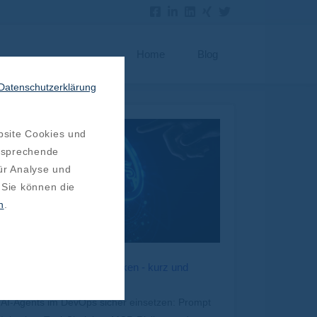
Home
Blog
Datenschutzerklärung
bsite Cookies und
ntsprechende
ür Analyse und
 Sie können die
n
.
Agentic Ops/Dev: Die Risiken - kurz und
knapp!
AI-Agents im DevOps sicher einsetzen: Prompt