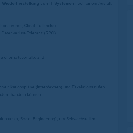
r
Wiederherstellung von IT-Systemen
nach einem Ausfall.
chenzentren, Cloud-Fallbacks)
 Datenverlust-Toleranz (RPO)
 Sicherheitsvorfälle, z.
B.:
munikationspläne (intern/extern) und Eskalationsstufen.
ndern handeln können.
ationstests, Social Engineering), um Schwachstellen