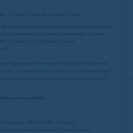
ren
: Je früher erkannt, desto besser reagiert.
der Bedarf an Cyber-Resilience-Spezialist:innen in Zukunft
 und Erfahrungen sind überhaupt erforderlich, um eine
afür die klassischen Kompetenzen eines
mehr?
ogramm professionell umsetzen soll, braucht deutlich mehr
r denken, prozessorientiert handeln und kommunikativ stark
dern um Organisationsverständnis, Krisenmanagement und
silience-Spezialisten
IP, Firewalls, VPN, AD, SIEM, EDR usw.)
ero Trust, Identity Management, Cloud Security)