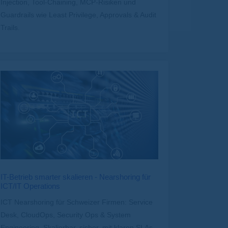
Injection, Tool-Chaining, MCP-Risiken und
Guardrails wie Least Privilege, Approvals & Audit
Trails.
IT-Betrieb smarter skalieren - Nearshoring für
ICT/IT Operations
ICT Nearshoring für Schweizer Firmen: Service
Desk, CloudOps, Security Ops & System
Engineering. Skalierbar, sicher, mit klaren SLAs