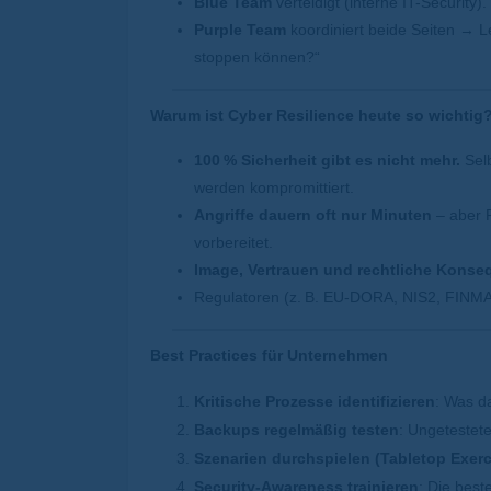
Blue Team
verteidigt (interne IT-Security).
Purple Team
koordiniert beide Seiten → L
stoppen können?“
Warum ist Cyber Resilience heute so wichtig
100
% Sicherheit gibt es nicht mehr.
Selb
werden kompromittiert.
Angriffe dauern oft nur Minuten
– aber 
vorbereitet.
Image, Vertrauen und rechtliche Kons
Regulatoren (z.
B. EU-DORA, NIS2, FINMA-
Best Practices für Unternehmen
Kritische Prozesse identifizieren
: Was d
Backups regelmäßig testen
: Ungetestete
Szenarien durchspielen (Tabletop Exerc
Security-Awareness trainieren
: Die best